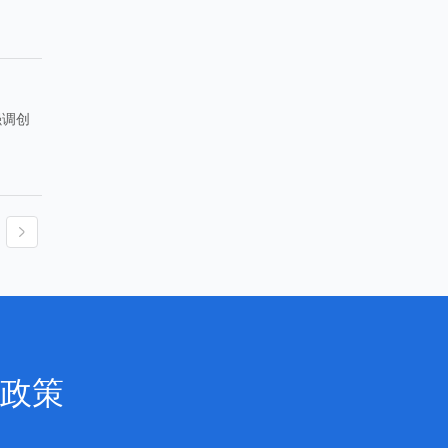
强调创
。
政策